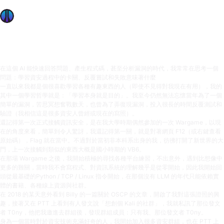
OffSec Community Chapters: Taiwan
OffSec Team
1 min read
在這個 AI 能快速回答問題、產生程式碼，甚至分析漏洞的時代，我常常在思考一個
問題：學習資安過程中的卡關、反覆嘗試和失敗意味著什麼
一直以來我都是個很喜歡學習各種有趣東西的人（即使不見得對我現在有用），我的
其中一個學習哲學就是：「學習本身就是目的」。我至今仍然無法忘懷當年為了一個
簡單的漏洞，苦思冥想奮戰數天，也曾為了弄復現漏洞，投入很長的時間反覆測試和
驗證（我相信這是很多資安人曾經或現在的寫照）。
還記得第一次正式接觸資訊安全，是在我大學時期偶然參加的一次 Wargame，以現
在的角度來看，簡單到令人驚訝，我還記得第一關，就是對著網頁 F12（或右鍵查看
原始碼），Flag 就在當中。不過對於當初非本科系出身的我，彷彿打開了新世界的大
門，上一次接觸到類似的東西大概是國小時期的 VB6。
在那場 Wargame 之後，我開始積極的尋找各種平台練習，不出意外，遇到比想像中
更多的難關，當時我不會寫程式、對資訊系統的理解幾乎是從零開始，因此我開始回
頭從最基礎的Python / TCP / Linux 指令開始，在那個沒有 LLM 的年代只能依賴實
體的書籍、各種線上資源與社群。
在 2018 的某天意外看到 Billy 的一篇關於 OSCP 的文章，開啟了我對這張證照的興
趣，接著又在 PTT 上看到有人發文說「想創個 Kali 的社群」，我就私訊了那位發文
者 T0ny，他把我邀進去群組後，發現群組成員：只有我、那位發文者 T0ny。
身為一個當時對於資安技術充滿好奇的人，我開始加入很多資安群組，也在 PTT 上