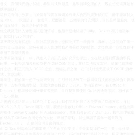
發文，宣傳我們的小群組，希望能找到願意一起學習和交流的人（現在想想還真是有
點厚臉皮）。
這裡還有個小故事，由於當年我實在厭煩於有些人會跑到資安群組問「能不能幫我入
侵 XXX」，我設計了一個表單，裡面都是一些簡單的資安問題，目的是希望避免一樣
的情況發生，效果意外的不錯。
總之我徹底踏入滲透測試這個領域，也很幸運地結識了 Billy、Dexter 和其他當年一
起奮戰打 Lab 的夥伴。
某天我突然有個想法，辦社群讀書會，也因此找了一些資源、講者，之後開始了第一
次的資安讀書會，當時有破百人參加對我來說是很大的鼓舞。之後也跟一些社群夥伴
舉辦了實體讀書會。
大學畢業後過了一年，我進入了資訊安全研究所念碩士，也在那邊遇到厲害的學長、
同學，一起去參加各種競賽包含 DEFCON 等等，在碩二把論文寫完、簡報也都準備
好之後，我正式踏入 OSCP 之旅，幾經波折之後，在口試前幾天完成了 OSCP 的考
試，拿到證照。
畢業後，我的第一份工作是研究員，在那邊我遇到了一群同樣對技術有熱誠的主管和
同事，支持我繼續學習，因此我也去挑戰了 OSEP 。準備過程中，在 OffSec 的
Discord 中也與幾位國外學習者交流，最終我選擇使用 Go 語言通過考試，額外多了
一些小樂趣。
之後的某次活動上，我遇到了 David，我們簡單的聊了天並交換了聯絡方式，直到
2025 的 7 月，David 問我：嘿，我們計畫啟動 OffSec Taiwan Chapter，有沒有興
趣擔任 Taiwan Chapter 的 Ambassador，並把我介紹給了 Damian，我也順理成章
的成為了 OffSec 台灣分會的大使，舉辦了活動，我也邀請了當年一起奮戰的
Dexter、Billy 一起參與台灣分會的推動。
而 OffSec 則是給我們非常充足的自由度與支援，不去限制我們一定「要」做什麼，
而是告訴我們在其他國家的社群做了什麼，並討論我們想嘗試的方向，以及他們能如