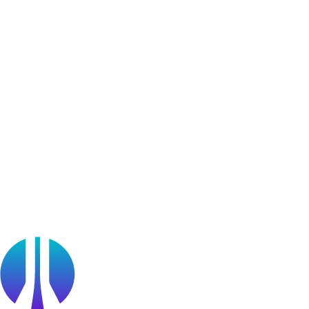
Community Chapters
User Generated Content
Bug Bounty Program
Learner Stories
Resources
Blog
Webinars
OffSec Partner Training
Cyberversity
Partners
Public Sector
Find a Partner
Become a partner
Partner Portal Login