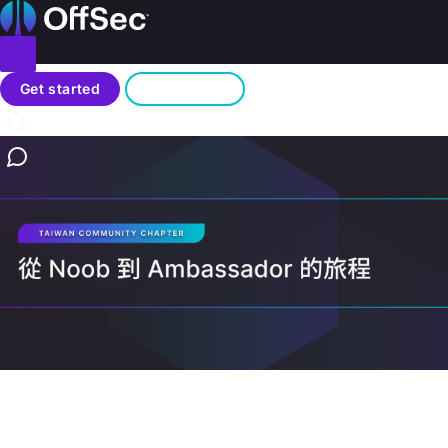
Home
Toggle menu
Blog
Search
Get started
Sign in
/
從 Noob 到 Ambassador 的旅程
Contact us
Community Chapters
May 28, 2026
從 Noob 到 Ambassador 的旅程