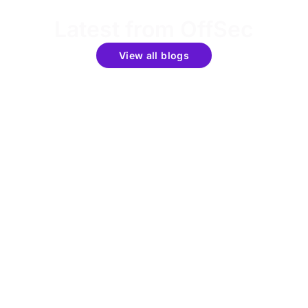
Latest from OffSec
View all blogs
Get the latest updates around resources, events &
promotions