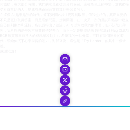
何協助，在大部分時間，我們的意見都被充分的保留。這種角色上的轉變，讓我從接
受社群幫助的人，變成有機會回頭支持其他學習者的人。
在這個 AI 越來越強的時代，答案變得比以往更容易取得，但我也相信，真正重要的
不只是更快取得答案，而是理解問題、拆解問題，在一次又一次的嘗試和錯誤中建立
自己的判斷力和邏輯。所以我得出了結論，AI 可以幫助我們的學習，但不該取代學
習，我喜歡的是學習本身並保持好奇心，而不一定是取得結果 (雖然拿到 Flag 或成功
RCE 確實帶來非常大的成就感和動力)，希望我的一點分享，可以在這個速食的時
代，帶給你沉下心來學習的動力，對我來說，這也是「Try Harder」的其中一個含
義。
感謝閱讀！